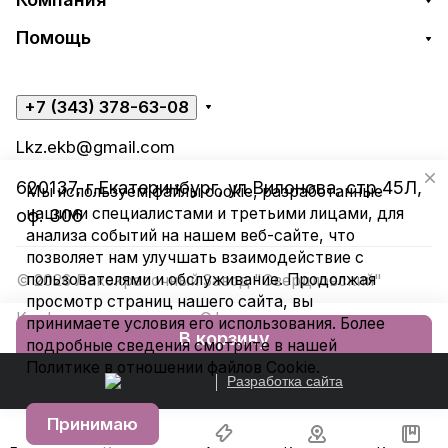
Помощь
+7 (343) 378-63-08
Lkz.ekb@gmail.com
620137, г.Екатеринбург, ул.Вилонова, стр.45Л,
Мы используем файлы cookie, разработанные
нашими специалистами и третьими лицами, для
оф. 306
анализа событий на нашем веб-сайте, что
позволяет нам улучшать взаимодействие с
пользователями и обслуживание. Продолжая
© 2026 Лакокрасочный Завод "Свердловский"
просмотр страниц нашего сайта, вы
Конфиденциальность
Оферта
принимаете условия его использования. Более
В корзину
подробные сведения смотрите в нашей
Политике в отношении файлов Cookie
.
Разработка сайта
Принимаю