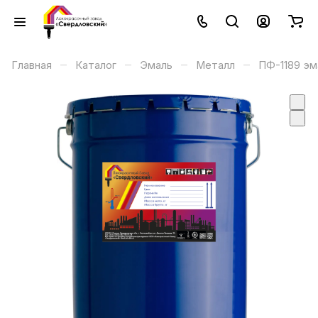
–
–
–
–
Главная
Каталог
Эмаль
Металл
ПФ-1189 эм