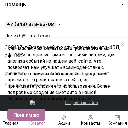
Помощь
+7 (343) 378-63-08
Lkz.ekb@gmail.com
620137, г.Екатеринбург, ул.Вилонова, стр.45Л,
Мы используем файлы cookie, разработанные
нашими специалистами и третьими лицами, для
оф. 306
анализа событий на нашем веб-сайте, что
позволяет нам улучшать взаимодействие с
пользователями и обслуживание. Продолжая
© 2026 Лакокрасочный Завод "Свердловский"
просмотр страниц нашего сайта, вы
Конфиденциальность
Оферта
принимаете условия его использования. Более
подробные сведения смотрите в нашей
Политике в отношении файлов Cookie
.
Разработка сайта
Принимаю
Главная
Каталог
Акции
Контакты
Компания