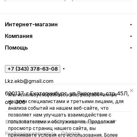
Интернет-магазин
Компания
Помощь
+7 (343) 378-63-08
Lkz.ekb@gmail.com
620137, г.Екатеринбург, ул.Вилонова, стр.45Л,
Мы используем файлы cookie, разработанные
нашими специалистами и третьими лицами, для
оф. 306
анализа событий на нашем веб-сайте, что
позволяет нам улучшать взаимодействие с
пользователями и обслуживание. Продолжая
© 2026 Лакокрасочный Завод "Свердловский"
просмотр страниц нашего сайта, вы
Конфиденциальность
Оферта
принимаете условия его использования. Более