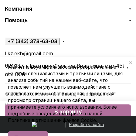
Компания
Помощь
+7 (343) 378-63-08
Lkz.ekb@gmail.com
620137, г.Екатеринбург, ул.Вилонова, стр.45Л,
Мы используем файлы cookie, разработанные
нашими специалистами и третьими лицами, для
оф. 306
анализа событий на нашем веб-сайте, что
позволяет нам улучшать взаимодействие с
пользователями и обслуживание. Продолжая
© 2026 Лакокрасочный Завод "Свердловский"
просмотр страниц нашего сайта, вы
Конфиденциальность
Оферта
принимаете условия его использования. Более
В корзину
подробные сведения смотрите в нашей
Политике в отношении файлов Cookie
.
Разработка сайта