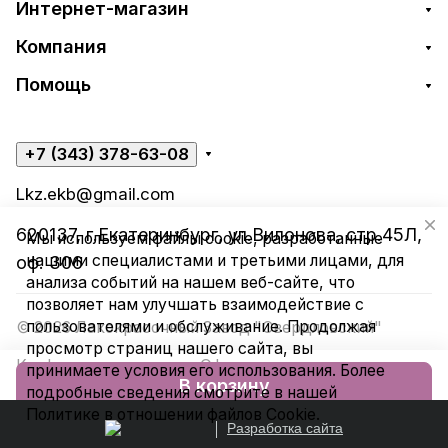
Интернет-магазин
Компания
Помощь
+7 (343) 378-63-08
Lkz.ekb@gmail.com
620137, г.Екатеринбург, ул.Вилонова, стр.45Л,
Мы используем файлы cookie, разработанные
нашими специалистами и третьими лицами, для
оф. 306
анализа событий на нашем веб-сайте, что
позволяет нам улучшать взаимодействие с
пользователями и обслуживание. Продолжая
© 2026 Лакокрасочный Завод "Свердловский"
просмотр страниц нашего сайта, вы
Конфиденциальность
Оферта
принимаете условия его использования. Более
В корзину
подробные сведения смотрите в нашей
Политике в отношении файлов Cookie
.
Разработка сайта