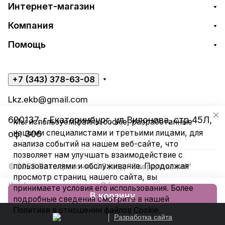
Интернет-магазин
Компания
Помощь
+7 (343) 378-63-08
Lkz.ekb@gmail.com
620137, г.Екатеринбург, ул.Вилонова, стр.45Л,
Мы используем файлы cookie, разработанные
нашими специалистами и третьими лицами, для
оф. 306
анализа событий на нашем веб-сайте, что
позволяет нам улучшать взаимодействие с
пользователями и обслуживание. Продолжая
© 2026 Лакокрасочный Завод "Свердловский"
просмотр страниц нашего сайта, вы
Конфиденциальность
Оферта
принимаете условия его использования. Более
В корзину
подробные сведения смотрите в нашей
Политике в отношении файлов Cookie
.
Разработка сайта