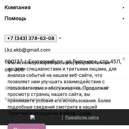
Компания
Помощь
+7 (343) 378-63-08
Lkz.ekb@gmail.com
620137, г.Екатеринбург, ул.Вилонова, стр.45Л,
Мы используем файлы cookie, разработанные
нашими специалистами и третьими лицами, для
оф. 306
анализа событий на нашем веб-сайте, что
позволяет нам улучшать взаимодействие с
пользователями и обслуживание. Продолжая
© 2026 Лакокрасочный Завод "Свердловский"
просмотр страниц нашего сайта, вы
Конфиденциальность
Оферта
принимаете условия его использования. Более
подробные сведения смотрите в нашей
Политике в отношении файлов Cookie
.
Разработка сайта