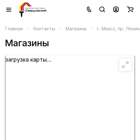
–
–
–
Главная
Контакты
Магазины
г. Миасс, пр. Ленин
Магазины
загрузка карты...