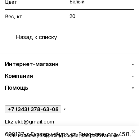
Белый
Цвет
20
Вес, кг
Назад к списку
Интернет-магазин
Компания
Помощь
+7 (343) 378-63-08
Lkz.ekb@gmail.com
620137, г.Екатеринбург, ул.Вилонова, стр.45Л,
Мы используем файлы cookie, разработанные