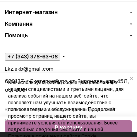
Интернет-магазин
Компания
Помощь
+7 (343) 378-63-08
Lkz.ekb@gmail.com
620137, г.Екатеринбург, ул.Вилонова, стр.45Л,
Мы используем файлы cookie, разработанные
нашими специалистами и третьими лицами, для
оф. 306
анализа событий на нашем веб-сайте, что
позволяет нам улучшать взаимодействие с
пользователями и обслуживание. Продолжая
© 2026 Лакокрасочный Завод "Свердловский"
просмотр страниц нашего сайта, вы
Конфиденциальность
Оферта
принимаете условия его использования. Более
В корзину
подробные сведения смотрите в нашей
Политике в отношении файлов Cookie
.