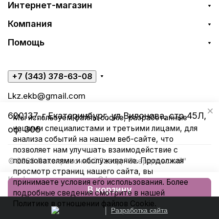
Интернет-магазин
Компания
Помощь
+7 (343) 378-63-08
Lkz.ekb@gmail.com
620137, г.Екатеринбург, ул.Вилонова, стр.45Л,
Мы используем файлы cookie, разработанные
нашими специалистами и третьими лицами, для
оф. 306
анализа событий на нашем веб-сайте, что
позволяет нам улучшать взаимодействие с
пользователями и обслуживание. Продолжая
© 2026 Лакокрасочный Завод "Свердловский"
просмотр страниц нашего сайта, вы
Конфиденциальность
Оферта
принимаете условия его использования. Более
В корзину
подробные сведения смотрите в нашей
Политике в отношении файлов Cookie
.
Разработка сайта